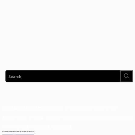
Search
경상북도 경산시 경안로 186, 401호 ┃ 인터넷신문명: 브레인 엔 인포
발행인: 배정현 ┃ 편집인: 배정현 ┃ 대표이메일: jangttebi@hanmail.net
© Brain & Info All Right Reserved.
청소년보호정책